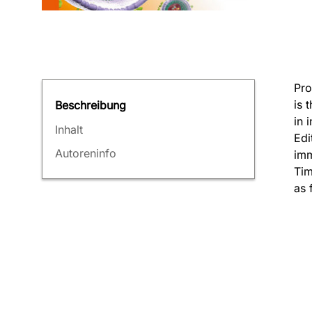
Pro
is 
Beschreibung
in 
Inhalt
Edi
Autoreninfo
imm
Tim
as 