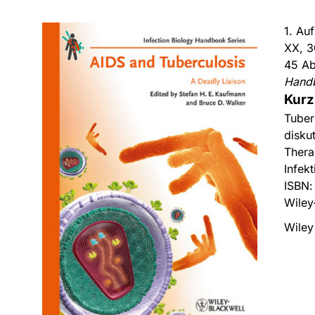
1. Au
XX, 3
45 Ab
Hand
Kurz
Tuber
disku
Thera
Infekt
ISBN
Wiley
Wiley