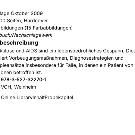
flage Oktober 2009
00 Seiten, Hardcover
bildungen (15 Farbabbildungen)
buch/Nachschlagewerk
beschreibung
kulose und AIDS sind ein lebensbedrohliches Gespann. Die
tiert Vorbeugungsmaßnahmen, Diagnosestrategien und
pieansätze insbesondere für Fälle, in denen ein Patient von
ionen betroffen ist.
:
978-3-527-32270-1
-VCH, Weinheim
 Online Library
Inhalt
Probekapitel