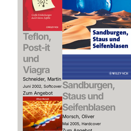
Teflon,
Post-it
und
Viagra
Schneider, Martin
Sandburgen,
Juni 2002, Softcover
Zum Angebot
Staus und
Seifenblasen
Morsch, Oliver
Mai 2005, Hardcover
Zum Angebot