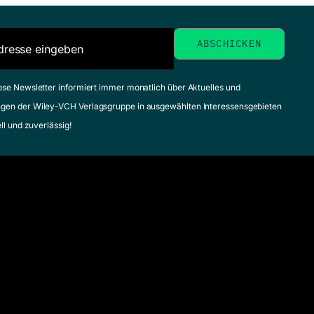
Schwedt, Georg
Zum
(Herausgeber)
Mai 2008, Hardcover
Mai 2009, Softcover
Zum Angebot
Zum Angebot
ose Newsletter informiert immer monatlich über Aktuelles und
gen der Wiley-VCH Verlagsgruppe in ausgewählten Interessensgebieten
ell und zuverlässig!
9 
Kaffee, Käse,
F
Karies ...
R