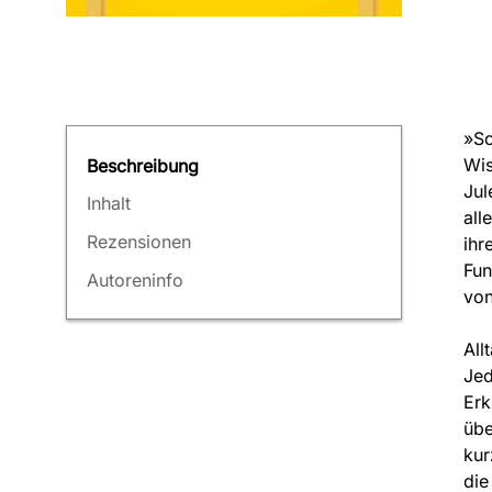
»Sc
Wis
Beschreibung
Jul
Inhalt
all
Rezensionen
ihr
Fun
Autoreninfo
von
All
Jed
Erk
übe
kur
die