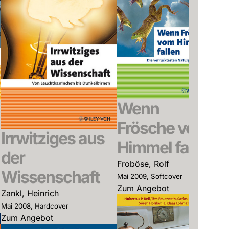
Wenn
Kl
Frösche vom
Irrwitziges aus
W
Himmel fallen
der
fi
Froböse, Rolf
Wissenschaft
st
Mai 2009, Softcover
Zum Angebot
Zankl, Heinrich
Gan
Mai 2008, Hardcover
Mai 
Zum Angebot
Zum