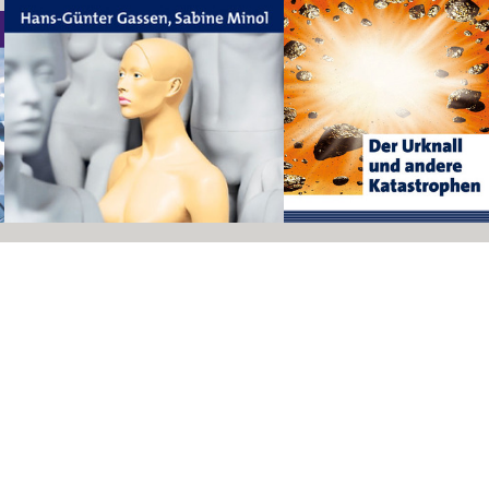
Der Urknall
und andere
Katastrophe
Salzmann, Wiebke
Die
Mai 2007, Hardcover
Zum Angebot