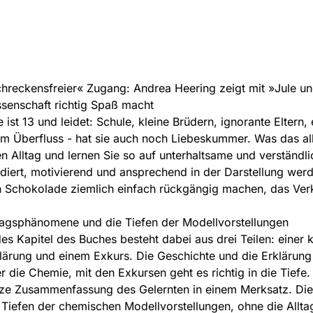
hreckensfreier« Zugang: Andrea Heering zeigt mit »Jule u
senschaft richtig Spaß macht
e ist 13 und leidet: Schule, kleine Brüdern, ignorante Eltern
em Überfluss - hat sie auch noch Liebeskummer. Was das all
en Alltag und lernen Sie so auf unterhaltsame und verständ
diert, motivierend und ansprechend in der Darstellung w
 Schokolade ziemlich einfach rückgängig machen, das Verk
tagsphänomene und die Tiefen der Modellvorstellungen
es Kapitel des Buches besteht dabei aus drei Teilen: einer k
lärung und einem Exkurs. Die Geschichte und die Erklärung
r die Chemie, mit den Exkursen geht es richtig in die Tiefe.
ze Zusammenfassung des Gelernten in einem Merksatz. Die A
 Tiefen der chemischen Modellvorstellungen, ohne die Al