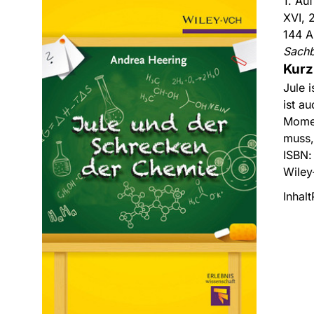
1. Au
XVI, 
144 A
Sach
Kurz
Jule 
ist a
Momen
muss,
ISBN
Wiley
Inhalt