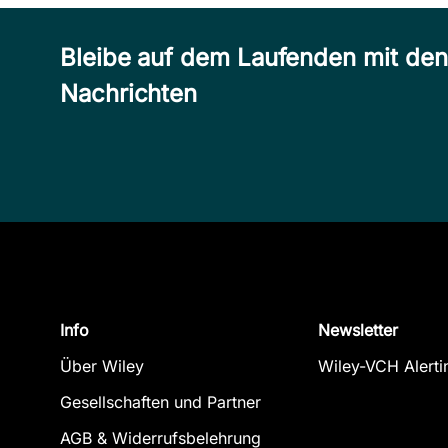
Portwein,
selbst
PVC ...
Bleibe auf dem Laufenden mit de
Froböse, Rolf
Emsley, John
Oktober 2004, Hardcover
Nachrichten
Zum Angebot
Februar 2003,
Softcover
Zum Angebot
Info
Newsletter
Über Wiley
Wiley-VCH Alerti
Lust und
Gesellschaften und Partner
Liebe -
AGB & Widerrufsbelehrung