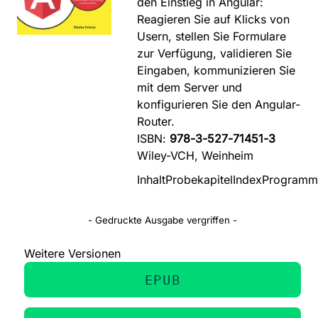
den Einstieg in Angular:
Reagieren Sie auf Klicks von
Usern, stellen Sie Formulare
zur Verfügung, validieren Sie
Eingaben, kommunizieren Sie
mit dem Server und
konfigurieren Sie den Angular-
Router.
ISBN:
978-3-527-71451-3
Wiley-VCH, Weinheim
Inhalt
Probekapitel
Index
Programmb
- Gedruckte Ausgabe vergriffen -
Weitere Versionen
EPUB