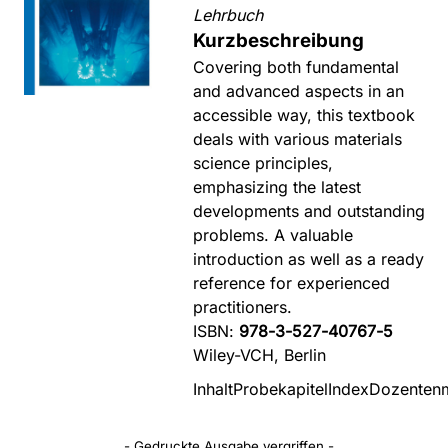
Lehrbuch
Kurzbeschreibung
Covering both fundamental
and advanced aspects in an
accessible way, this textbook
deals with various materials
science principles,
emphasizing the latest
developments and outstanding
problems. A valuable
introduction as well as a ready
reference for experienced
practitioners.
ISBN:
978-3-527-40767-5
Wiley-VCH, Berlin
Inhalt
Probekapitel
Index
Dozentenm
- Gedruckte Ausgabe vergriffen -