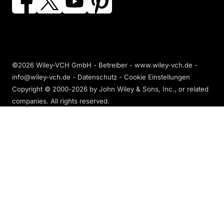
©2026 Wiley-VCH GmbH - Betreiber - www.wiley-vch.de -
info@wiley-vch.de -
Datenschutz
-
Cookie Einstellungen
Copyright © 2000-2026
by John Wiley & Sons, Inc., or related
companies. All rights reserved.