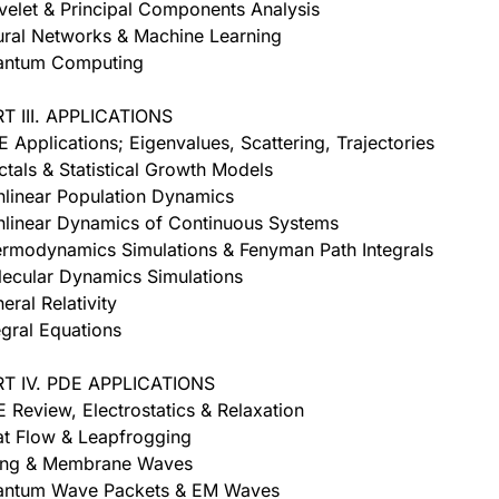
elet & Principal Components Analysis
ral Networks & Machine Learning
antum Computing
T III. APPLICATIONS
 Applications; Eigenvalues, Scattering, Trajectories
ctals & Statistical Growth Models
linear Population Dynamics
linear Dynamics of Continuous Systems
rmodynamics Simulations & Fenyman Path Integrals
ecular Dynamics Simulations
eral Relativity
egral Equations
RT IV. PDE APPLICATIONS
 Review, Electrostatics & Relaxation
t Flow & Leapfrogging
ing & Membrane Waves
antum Wave Packets & EM Waves