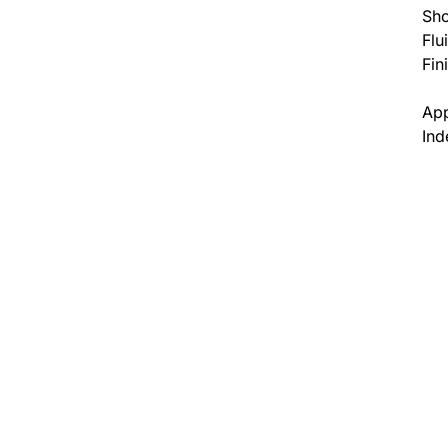
Sho
Flu
Fin
Ap
Ind