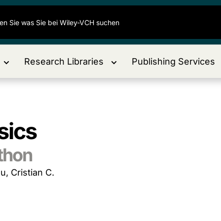
Research Libraries
Publishing Services
sics
thon
u, Cristian C.