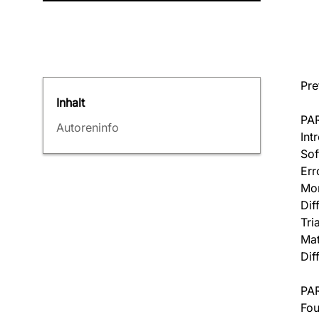
Pre
Inhalt
PAR
Autoreninfo
Int
Sof
Err
Mon
Dif
Tri
Mat
Dif
PAR
Fou