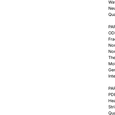
Wav
Neu
Qu
PAR
ODE
Fra
Non
Non
The
Mol
Gen
Int
PA
PDE
Hea
Str
Qu