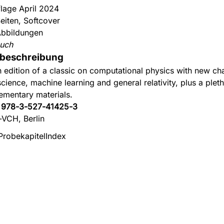
flage April 2024
eiten, Softcover
bbildungen
uch
beschreibung
h edition of a classic on computational physics with new ch
science, machine learning and general relativity, plus a plet
ementary materials.
:
978-3-527-41425-3
-VCH, Berlin
Probekapitel
Index