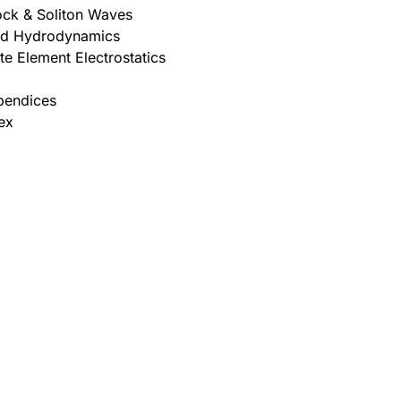
ck & Soliton Waves
id Hydrodynamics
ite Element Electrostatics
pendices
ex