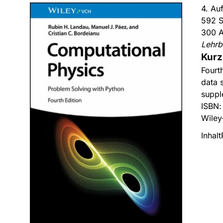
4. Au
592 S
300 A
Lehrb
Kurz
Fourt
data 
suppl
ISBN
Wiley
Inhalt