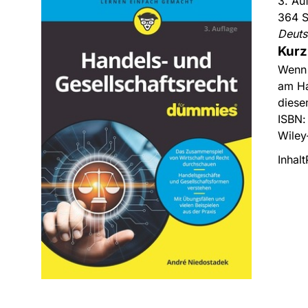
3. Au
364 S
Deut
Kurz
Wenn 
am Ha
diese
ISBN
Wiley
Inhalt