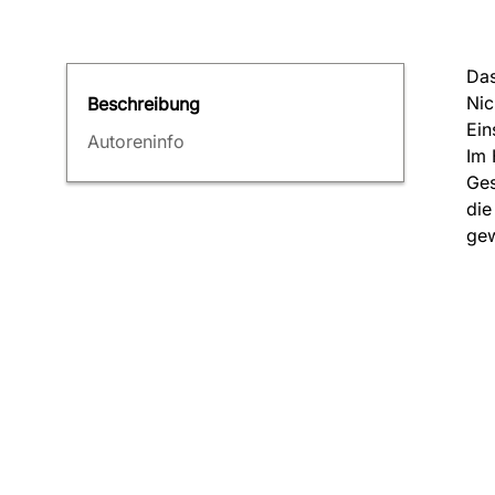
Das
Nic
Beschreibung
Ein
Autoreninfo
Im 
Ges
die
ge