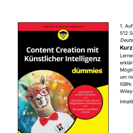
1. Au
512 S
Deut
Kurz
Lerne
erklä
Mögli
um ni
ISBN
Wiley
Inhalt