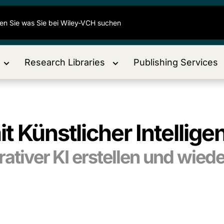
Research Libraries
Publishing Services
t Künstlicher Intellig
erativer KI erstellen und wie