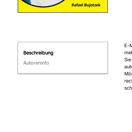
E-M
meh
Beschreibung
Sie
Autoreninfo
aut
Mög
rec
sch