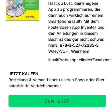
Hast du Lust, deine eigene
App zu programmieren, die
dann auch wirklich auf einem
Smartphone läuft? Mit dem
kostenlosen App Inventor und
den Anleitungen in diesem
Buch ist das gar nicht schwer.
ISBN:
978-3-527-72285-3
Wiley-VCH, Weinheim
Inhalt
Probekapitel
Index
Zusatzmate
JETZT KAUFEN
Bestellung & Versand über unseren Shop oder über
autorisierte Vertriebspartner.
ZUM SHOP