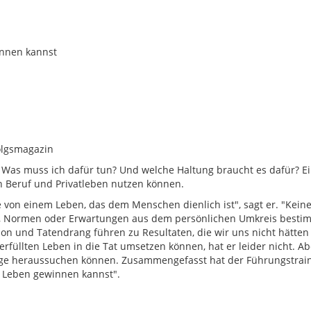
innen kannst
olgsmagazin
as muss ich dafür tun? Und welche Haltung braucht es dafür? Ei
 in Beruf und Privatleben nutzen können.
ee von einem Leben, das dem Menschen dienlich ist", sagt er. "Kei
ft, Normen oder Erwartungen aus dem persönlichen Umkreis besti
on und Tatendrang führen zu Resultaten, die wir uns nicht hätten
rfüllten Leben in die Tat umsetzen können, hat er leider nicht. A
Lage heraussuchen können. Zusammengefasst hat der Führungstrain
im Leben gewinnen kannst".