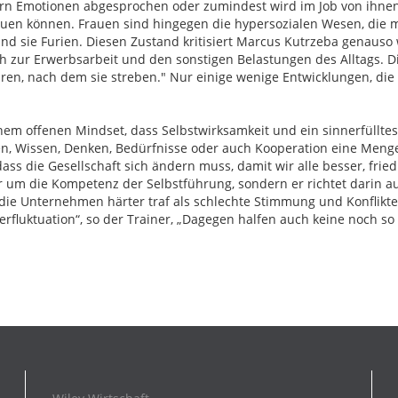
 Emotionen abgesprochen oder zumindest wird im Job von ihnen v
auen können. Frauen sind hingegen die hypersozialen Wesen, die m
d sie Furien. Diesen Zustand kritisiert Marcus Kutrzeba genauso
ch zur Erwerbsarbeit und den sonstigen Belastungen des Alltags. 
n, nach dem sie streben." Nur einige wenige Entwicklungen, die de
einem offenen Mindset, dass Selbstwirksamkeit und ein sinnerfüllte
n, Wissen, Denken, Bedürfnisse oder auch Kooperation eine Menge T
 dass die Gesellschaft sich ändern muss, damit wir alle besser, fri
r um die Kompetenz der Selbstführung, sondern er richtet darin a
s die Unternehmen härter traf als schlechte Stimmung und Konflikte
rfluktuation“, so der Trainer, „Dagegen halfen auch keine noch so