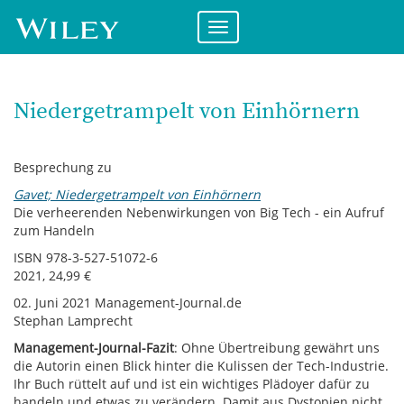
Direkt
zum
Menü
Inhalt
ein-/ausklappen
Niedergetrampelt von Einhörnern
Besprechung zu
Gavet; Niedergetrampelt von Einhörnern
Die verheerenden Nebenwirkungen von Big Tech - ein Aufruf
zum Handeln
ISBN 978-3-527-51072-6
2021, 24,99 €
02. Juni 2021 Management-Journal.de
Stephan Lamprecht
Management-Journal-Fazit
: Ohne Übertreibung gewährt uns
die Autorin einen Blick hinter die Kulissen der Tech-Industrie.
Ihr Buch rüttelt auf und ist ein wichtiges Plädoyer dafür zu
handeln und etwas zu verändern. Damit aus Dystopien nicht