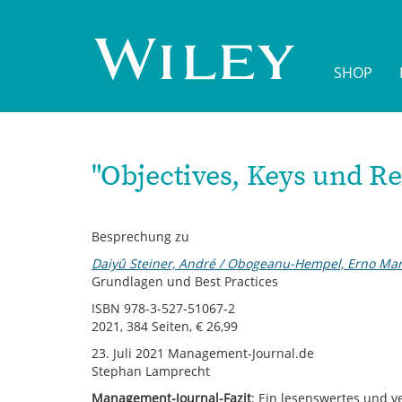
Direkt
zum
Inhalt
SHOP
"Objectives, Keys und Re
Besprechung zu
Daiyû Steiner, André / Obogeanu-Hempel, Erno Mar
Grundlagen und Best Practices
ISBN 978-3-527-51067-2
2021, 384 Seiten, € 26,99
23. Juli 2021 Management-Journal.de
Stephan Lamprecht
Management-Journal-Fazit
: Ein lesenswertes und 