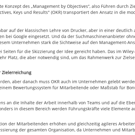
lte Konzept des „Management by Objectives“, also Führen durch Z
ives, Keys und Results" (OKR) transportiert den Ansatz in die mo
nbar auf der klassischen Lehre von Drucker, aber in einer deutlic
nten bei Google eingesetzt. Und da der Suchmaschinenanbieter ohne
diesem Unternehmen stark die Sichtweise auf den Management-Ans
Seiten für die Skizzierung der Idee gereicht haben. Das im Wiley
mehr Platz, die aber notwendig sind, um das Rahmenwerk zur Ziels
 Zielerreichung
 werden, aber danach muss OKR auch im Unternehmen gelebt werden
zu einem Bewertungssystem für Mitarbeitende oder Maßstab für Bo
ns an die Inhalte der Arbeit innerhalb von Teams und auf die Eb
esonders in diesem Bereich werden Führungskräfte viele Elemente 
ation der Mitarbeitenden erhöhen und gleichzeitig agileres Arbei
ussierung der gesamten Organisation, da Unternehmen und Mitarbei