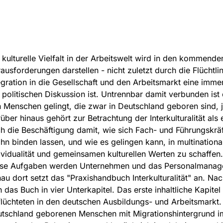
 kulturelle Vielfalt in der Arbeitswelt wird in den kommend
ausforderungen darstellen - nicht zuletzt durch die Flüchtl
egration in die Gesellschaft und den Arbeitsmarkt eine imme
 politischen Diskussion ist. Untrennbar damit verbunden ist d
 Menschen gelingt, die zwar in Deutschland geboren sind, 
über hinaus gehört zur Betrachtung der Interkulturalität al
h die Beschäftigung damit, wie sich Fach- und Führungskrä
ihn binden lassen, und wie es gelingen kann, in multination
ividualität und gemeinsamen kulturellen Werten zu schaffen.
se Aufgaben werden Unternehmen und das Personalmanagem
au dort setzt das "Praxishandbuch Interkulturalität" an. Na
h das Buch in vier Unterkapitel. Das erste inhaltliche Kapitel
lüchteten in den deutschen Ausbildungs- und Arbeitsmarkt. I
tschland geborenen Menschen mit Migrationshintergrund im