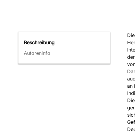
Die
Her
Beschreibung
Int
Autoreninfo
der
von
Dar
auc
an 
Ind
Die
gen
sic
Gef
Deu