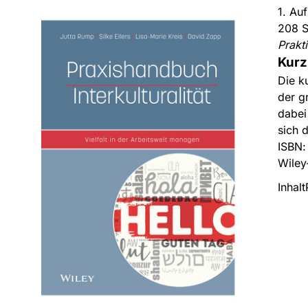
1. Au
208 S
Prakt
Kurz
Die k
der g
dabei
sich d
ISBN
Wiley
Inhalt