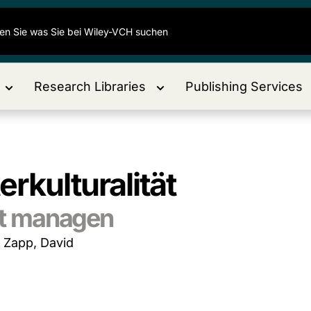
Research Libraries
Publishing Services
rkulturalität
elt managen
 / Zapp, David