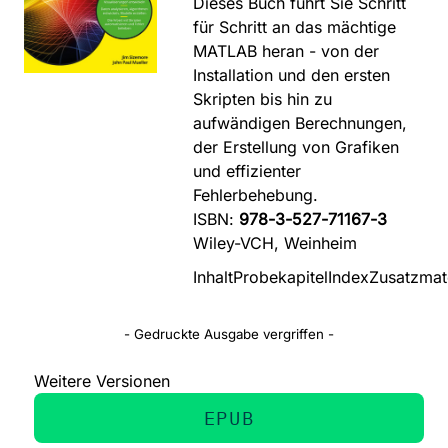
Dieses Buch führt Sie Schritt
für Schritt an das mächtige
MATLAB heran - von der
Installation und den ersten
Skripten bis hin zu
aufwändigen Berechnungen,
der Erstellung von Grafiken
und effizienter
Fehlerbehebung.
ISBN:
978-3-527-71167-3
Wiley-VCH, Weinheim
Inhalt
Probekapitel
Index
Zusatzmate
- Gedruckte Ausgabe vergriffen -
Weitere Versionen
EPUB