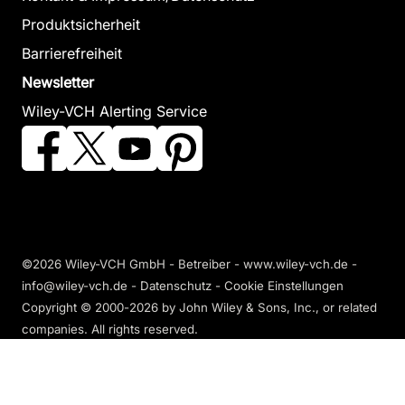
Raymund
für Dummies
Produktsicherheit
September 2009,
Das
Softcover
Barrierefreiheit
Zum Angebot
Pocketbuch
Newsletter
Bodian, Stephan
Wiley-VCH Alerting Service
Pressearbeit
April 2009, Softcover
Dummies
Zum Angebot
Erens, Oliver
November 2009, Sof
Zum Angebot
CSI-
©2026 Wiley-VCH GmbH - Betreiber - www.wiley-vch.de -
Forensik für
info@wiley-vch.de -
Datenschutz
-
Cookie Einstellungen
Dummies
Copyright © 2000-2026
by John Wiley & Sons, Inc., or related
companies. All rights reserved.
Lyle, Douglas P.
November 2008,
Softcover
Zum Angebot