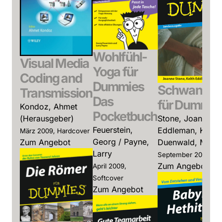
Wohlfühl-
Visual Media
Yoga für
Coding and
Dummies
Schwangers
Transmission
Das
für Dummie
Kondoz, Ahmet
Pocketbuch
Stone, Joanne /
(Herausgeber)
Feuerstein,
Eddleman, Keith 
März 2009, Hardcover
Georg / Payne,
Duenwald, Mary
Zum Angebot
Larry
September 2008, So
Zum Angebot
April 2009,
Softcover
Zum Angebot