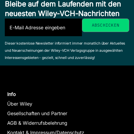
Bleibe auf dem Laufenden mit den
für Dummies
neuesten Wiley-VCH-Nachrichten
Swenson, Doug
August 2008,
Softcover
Zum Angebot
Dieser kostenlose Newsletter informiert immer monatlich über Aktuelles
Von der Ide
und Neuerscheinungen der Wiley-VCH Verlagsgruppe in ausgewählten
Produkt für
Interessensgebieten - gezielt, schnell und zuverlässig!
Dummies
Balanced
Rapp, Alexander
Scorecard
November 2010, Sof
für
Zum Angebot
Dummies
Info
Das
Über Wiley
Pocketbuch
Entspannen
Gesellschaften und Partner
Griga, Michael /
durch
AGB & Widerrufsbelehrung
Krauleidis,
Meditation
Kontakt & Impressum/Datenschutz