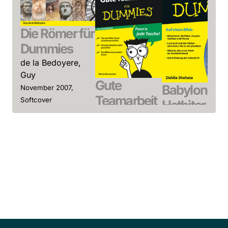
Die Römer für
Dummies
de la Bedoyere,
Guy
Gute
Babylonier,
November 2007,
Teamarbeit
Softcover
Hethiter & C
Zum Angebot
für
Dummies
Dummies
Shehata, Dahlia
Das
August 2015, Softco
Pocketbuch
Zum Angebot
Brounstein,
Marty
April 2009,
Softcover
Power Yoga
Zum Angebot