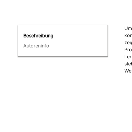
Um 
kön
Beschreibung
zei
Autoreninfo
Pro
Ler
ste
Wer