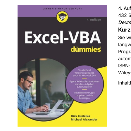
4. Au
432 S
Deut
Kurz
Sie w
langw
Progr
autom
ISBN
Wiley
Inhalt