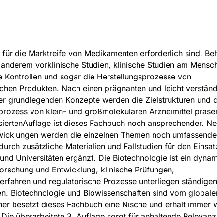
 für die Marktreife von Medikamenten erforderlich sind. Be
 anderem vorklinische Studien, klinische Studien am Mensc
e Kontrollen und sogar die Herstellungsprozesse von
chen Produkten. Nach einen prägnanten und leicht verständ
er grundlegenden Konzepte werden die Zielstrukturen und 
rozess von klein- und großmolekularen Arzneimittel präsent
isiertenAuflage ist dieses Fachbuch noch ansprechender. N
wicklungen werden die einzelnen Themen noch umfassende
 durch zusätzliche Materialien und Fallstudien für den Einsat
nd Universitäten ergänzt. Die Biotechnologie ist ein dyna
orschung und Entwicklung, klinische Prüfungen,
erfahren und regulatorische Prozesse unterliegen ständigen
n. Biotechnologie und Biowissenschaften sind vom global
her besetzt dieses Fachbuch eine Nische und erhält immer 
. Die überarbeitete 3. Auflage sorgt für anhaltende Relevan