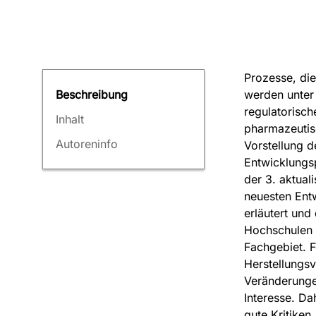
Prozesse, die
werden unter
Beschreibung
regulatorisch
Inhalt
pharmazeutis
Autoreninfo
Vorstellung d
Entwicklungsp
der 3. aktual
neuesten Ent
erläutert und
Hochschulen u
Fachgebiet. F
Herstellungsv
Veränderunge
Interesse. Da
gute Kritiken