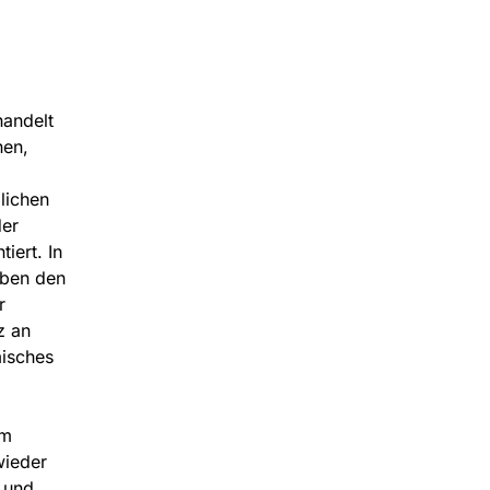
handelt
hen,
lichen
der
iert. In
eben den
r
z an
misches
em
wieder
z und