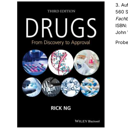
3. Au
560 S
Fach
ISBN
John 
Probe