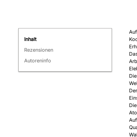
Auf
Koo
Inhalt
Erh
Rezensionen
Das
Autoreninfo
Arb
Ele
Die
Wel
Der
Ein
Die
Ato
Auf
Qu
Wah