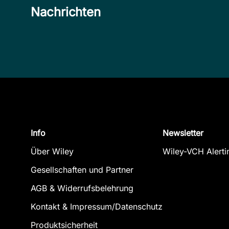
Nachrichten
Allgemeine Chemie
Info
Newsletter
Über Wiley
Wiley-VCH Alerti
Kühl, Olaf
August 2012, Softcover
Gesellschaften und Partner
Zum Angebot
AGB & Widerrufsbelehrung
Kontakt & Impressum/Datenschutz
Produktsicherheit