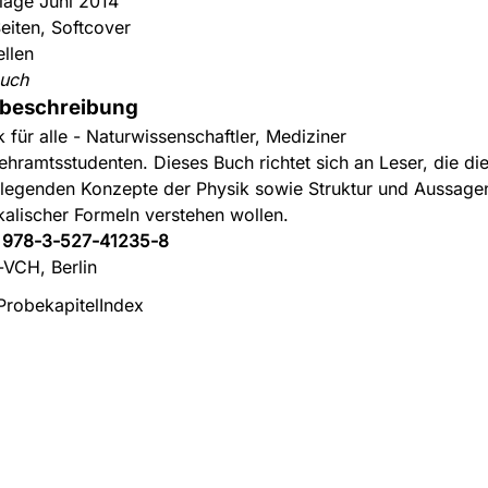
flage Juni 2014
eiten, Softcover
ellen
uch
beschreibung
k für alle - Naturwissenschaftler, Mediziner
ehramtsstudenten. Dieses Buch richtet sich an Leser, die di
legenden Konzepte der Physik sowie Struktur und Aussage
kalischer Formeln verstehen wollen.
:
978-3-527-41235-8
-VCH, Berlin
Probekapitel
Index