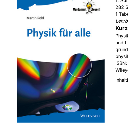
1. Au
282 S
1 Tab
Lehrb
Kurz
Physi
und L
grund
physi
ISBN
Wiley
Inhalt