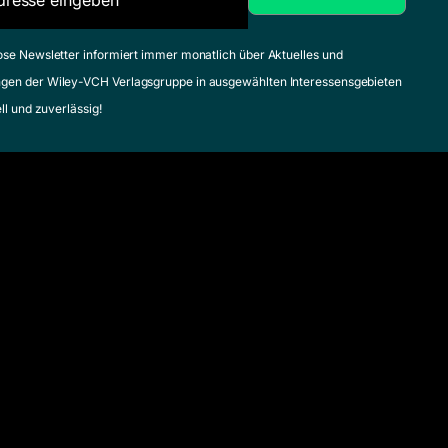
Feuerbacher, Berndt
Juni 2013, Softcover
ose Newsletter informiert immer monatlich über Aktuelles und
Zum Angebot
gen der Wiley-VCH Verlagsgruppe in ausgewählten Interessensgebieten
ell und zuverlässig!
er