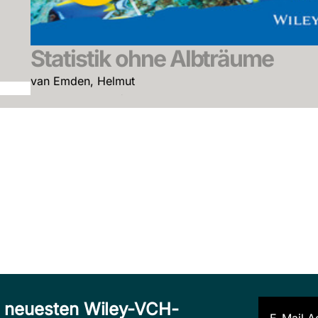
Statistik ohne Albträume
van Emden, Helmut
November 2014, Softcover
Zum Angebot
n neuesten Wiley-VCH-