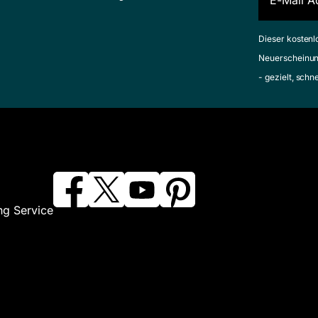
Dieser kostenl
Neuerscheinun
- gezielt, schn
ng Service
Nanotechnologie für Einsteig