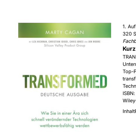
1. Au
320 S
Fach
Kurz
TRANS
Unter
Top-P
trans
Techn
ISBN
Wiley
Inhalt