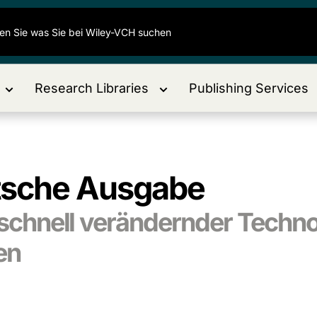
Research Libraries
Publishing Services
tsche Ausgabe
h schnell verändernder Techn
en