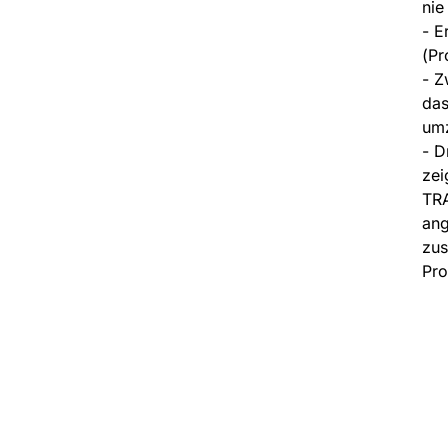
nie
- E
(Pr
- Z
das
umz
- D
zei
TRA
ang
zus
Pro