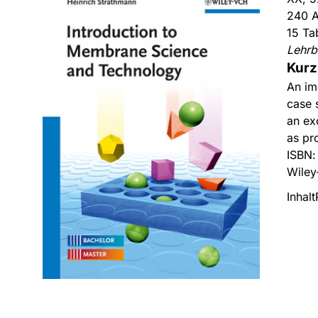
240 A
15 Ta
Lehrb
Kurz
An im
case 
an ex
as pr
ISBN
Wiley
Inhalt