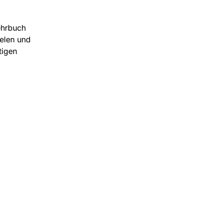
ehrbuch
ielen und
tigen