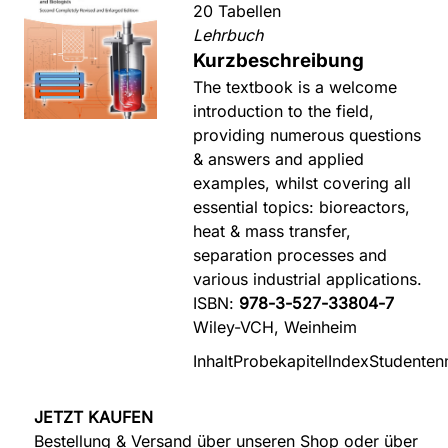
20 Tabellen
Lehrbuch
Kurzbeschreibung
The textbook is a welcome
introduction to the field,
providing numerous questions
& answers and applied
examples, whilst covering all
essential topics: bioreactors,
heat & mass transfer,
separation processes and
various industrial applications.
ISBN:
978-3-527-33804-7
Wiley-VCH, Weinheim
Inhalt
Probekapitel
Index
Studenten
JETZT KAUFEN
Bestellung & Versand über unseren Shop oder über