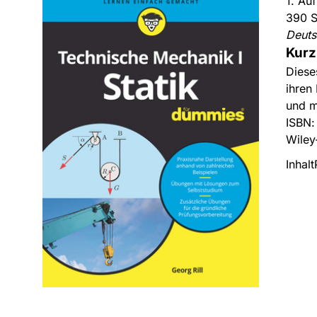
1. Au
390 S
Deut
Kurz
Diese
ihren
und m
ISBN
Wiley
Inhalt