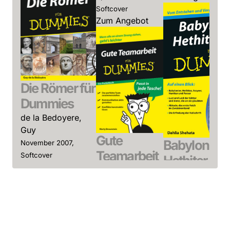
Softcover
Zum Angebot
Die Römer für
Dummies
de la Bedoyere,
Guy
Gute
Babylonier,
November 2007,
Teamarbeit
Softcover
Hethiter & C
Zum Angebot
für
Dummies
Dummies
Shehata, Dahlia
Das
August 2015, Softco
Pocketbuch
Zum Angebot