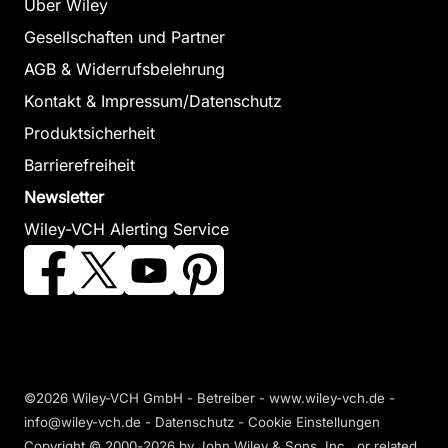
Das
Über Wiley
Pocketbuch
Entspannen
Gesellschaften und Partner
Griga, Michael /
durch
AGB & Widerrufsbelehrung
Krauleidis,
Meditation
Kontakt & Impressum/Datenschutz
Raymund
für Dummies
Produktsicherheit
September 2009,
Das
Softcover
Barrierefreiheit
Zum Angebot
Pocketbuch
Newsletter
Bodian, Stephan
Wiley-VCH Alerting Service
Pressearbeit
April 2009, Softcover
Dummies
Zum Angebot
Erens, Oliver
November 2009, Sof
Zum Angebot
CSI-
©2026 Wiley-VCH GmbH - Betreiber - www.wiley-vch.de -
Forensik für
info@wiley-vch.de -
Datenschutz
-
Cookie Einstellungen
Dummies
Copyright © 2000-2026
by John Wiley & Sons, Inc., or related