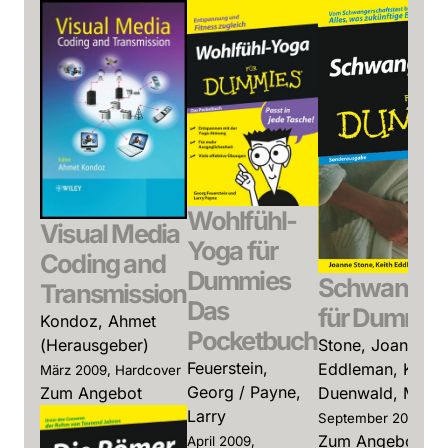
Wohlfühl-
Visual Media
Yoga für
Coding and
Dummies
Schwangers
Transmission
Das
für Dummie
Kondoz, Ahmet
Pocketbuch
Stone, Joanne /
(Herausgeber)
Feuerstein,
Eddleman, Keith 
März 2009, Hardcover
Georg / Payne,
Duenwald, Mary
Zum Angebot
Larry
September 2008, So
Zum Angebot
April 2009,