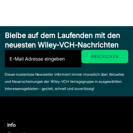
Brounstein,
Marty
April 2009,
Softcover
Power Yoga
Zum Angebot
Bleibe auf dem Laufenden mit den
für Dummies
neuesten Wiley-VCH-Nachrichten
Swenson, Doug
August 2008,
Softcover
Zum Angebot
Dieser kostenlose Newsletter informiert immer monatlich über Aktuelles
Von der Ide
und Neuerscheinungen der Wiley-VCH Verlagsgruppe in ausgewählten
Produkt für
Interessensgebieten - gezielt, schnell und zuverlässig!
Dummies
Balanced
Rapp, Alexander
Scorecard
November 2010, Sof
für
Zum Angebot
Dummies
Info