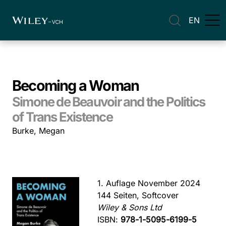
EN
Becoming a Woman
Simone de Beauvoir and the Politics
of Trans Existence
Burke, Megan
1. Auflage November 2024
144 Seiten, Softcover
Wiley & Sons Ltd
ISBN:
978-1-5095-6199-5