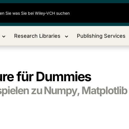
Research Libraries
Publishing Services
ure für Dummies
pielen zu Numpy, Matplotli