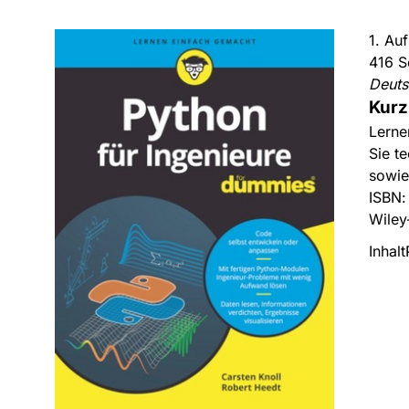
1. Au
416 S
Deut
Kurz
Lerne
Sie t
sowie
ISBN
Wiley
Inhalt