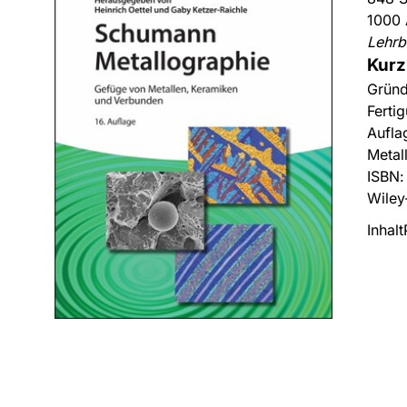
1000 
Lehrb
Kurz
Gründ
Ferti
Aufla
Metal
ISBN
Wiley
Inhalt