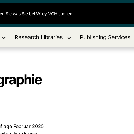
Research Libraries
Publishing Services
graphie
)
uflage Februar 2025
eiten, Hardcover