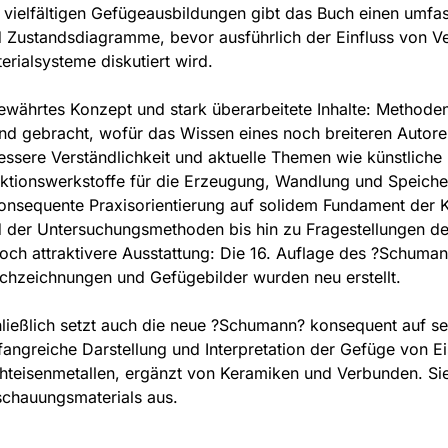
 vielfältigen Gefügeausbildungen gibt das Buch einen umf
 Zustandsdiagramme, bevor ausführlich der Einfluss von V
erialsysteme diskutiert wird.
ewährtes Konzept und stark überarbeitete Inhalte: Methoden
nd gebracht, wofür das Wissen eines noch breiteren Autor
essere Verständlichkeit und aktuelle Themen wie künstliche I
ktionswerkstoffe für die Erzeugung, Wandlung und Speicher
onsequente Praxisorientierung auf solidem Fundament der K
 der Untersuchungsmethoden bis hin zu Fragestellungen de
och attraktivere Ausstattung: Die 16. Auflage des ?Schuman
ichzeichnungen und Gefügebilder wurden neu erstellt.
ließlich setzt auch die neue ?Schumann? konsequent auf se
angreiche Darstellung und Interpretation der Gefüge von E
hteisenmetallen, ergänzt von Keramiken und Verbunden. Sie
chauungsmaterials aus.