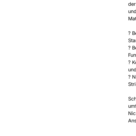
der
und
Mat
? B
Sta
? B
Fun
? K
und
? N
Str
Sch
umf
Nic
Ans