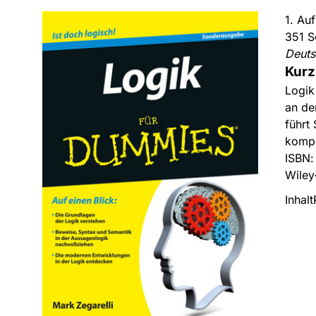
1. Au
351 S
Deut
Kurz
Logik
an de
führt
kompl
ISBN
Wiley
Inhalt