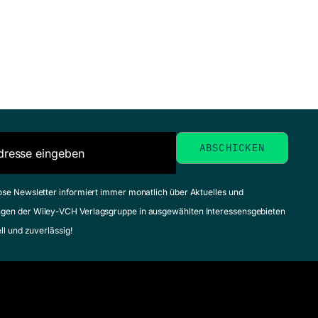
e
für Dummies
Ready, Romilla / Burton, Kate
September 2009, Softcover
Zum Angebot
Arbeitszeugn
für Dummies 
Pocketbuch
Schimbeno, Andrea
ose Newsletter informiert immer monatlich über Aktuelles und
April 2010, Softcover
gen der Wiley-VCH Verlagsgruppe in ausgewählten Interessensgebieten
Zum Angebot
ell und zuverlässig!