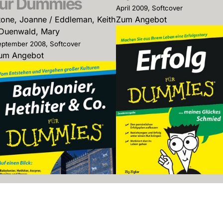
für Dummies
April 2009, Softcover
tone, Joanne / Eddleman, Keith
Zum Angebot
 Duenwald, Mary
ptember 2008, Softcover
um Angebot
Erfolg für
Dummies