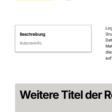
Log
Gru
Beschreibung
Det
Autoreninfo
Mat
die
auf
Weitere Titel der