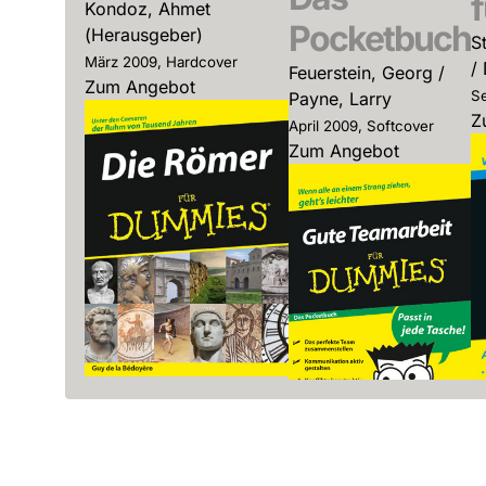
Kondoz, Ahmet
Pocketbuch
(Herausgeber)
S
März 2009, Hardcover
/
Feuerstein, Georg /
Zum Angebot
Se
Payne, Larry
Z
April 2009, Softcover
Zum Angebot
Die Römer
für Dummies
Gute
de la Bedoyere, Guy