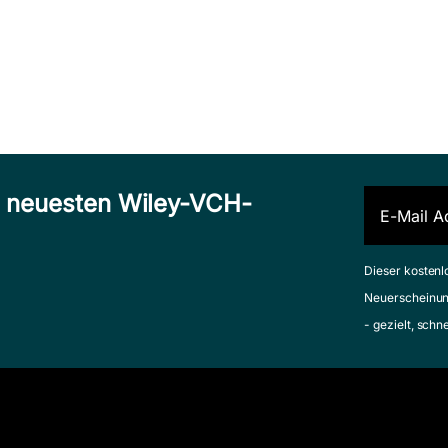
Sonderausgab
abylonier,
Ziglar, Zig
Januar 2009, Softcover
ethiter & Co. für
Zum Angebot
Dummies
hehata, Dahlia
gust 2015, Softcover
um Angebot
n neuesten Wiley-VCH-
Dieser kostenl
Neuerscheinun
- gezielt, schn
Scheidung für