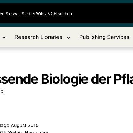
Research Libraries
Publishing Services
ssende Biologie der Pf
rd
flage August 2010
216 Seiten, Hardcover