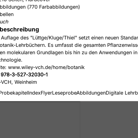
bbildungen (770 Farbabbildungen)
bellen
uch
beschreibung
. Auflage des "Lüttge/Kluge/Thiel" setzt einen neuen Standa
otanik-Lehrbüchern. Es umfasst die gesamten Pflanzenwiss
en molekularen Grundlagen bis hin zu den Anwendungen in
chnologie.
te: www.wiley-vch.de/home/botanik
:
978-3-527-32030-1
-VCH, Weinheim
Probekapitel
Index
Flyer
Leseprobe
Abbildungen
Digitale Lehr