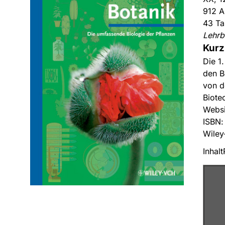
912 A
43 Ta
Lehrb
Kurz
Die 1
den B
von d
Biote
Websi
ISBN
Wiley
Inhalt