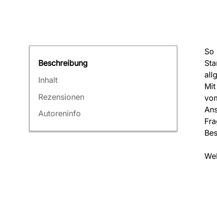
So 
Sta
Beschreibung
all
Inhalt
Mit
Rezensionen
vom
Ans
Autoreninfo
Fra
Bes
Web