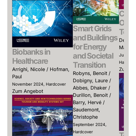
Chin
Outb
Smart Grids
Tour
and Buildings
Dejean
for Energy
Maxim
Biobanks in
and Societal
Juli 202
Healthcare
Hardcov
Transition
Arrighi, Nicole / Hofman,
Zum An
Robyns, Benoit /
Paul
Dobigny, Laure /
November 2024, Hardcover
Abbes, Dhaker /
Zum Angebot
Durillon, Benoit /
Barry, Hervé /
Saudemont,
Christophe
September 2024,
Hardcover
Towa