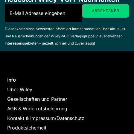
Diala / Mnejja,
Sirine
(Herausgeber)
September 2024,
Al,
Dieser kostenlose Newsletter informiert immer monatlich über Aktuelles
Hardcover
und Neuerscheinungen der Wiley-VCH Verlagsgruppe in ausgewählten
Heal
Zum Angebot
Interessensgebieten - gezielt, schnell und zuverlässig!
and 
Julia, 
Faucho
/ Kanaw
Rushed
Info
(Herau
Über Wiley
Nanotechnologies
Juli 202
Gesellschaften und Partner
Hardcov
and
Zum An
AGB & Widerrufsbelehrung
Nanomaterials
Kontakt & Impressum/Datenschutz
Advanced
Applied to
Produktsicherheit
Studies in the
Chemical Sensors