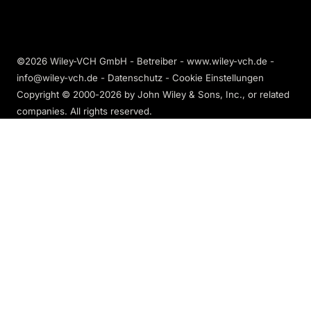
©2026 Wiley-VCH GmbH - Betreiber - www.wiley-vch.de -
info@wiley-vch.de -
Datenschutz
-
Cookie Einstellungen
Copyright © 2000-2026
by John Wiley & Sons, Inc., or related
companies. All rights reserved.