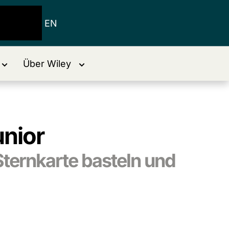
EN
Über Wiley
nior
ternkarte basteln und