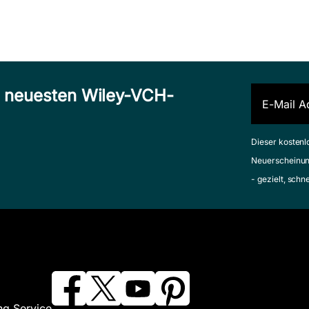
n neuesten Wiley-VCH-
Dieser kostenl
Neuerscheinun
- gezielt, schn
ng Service