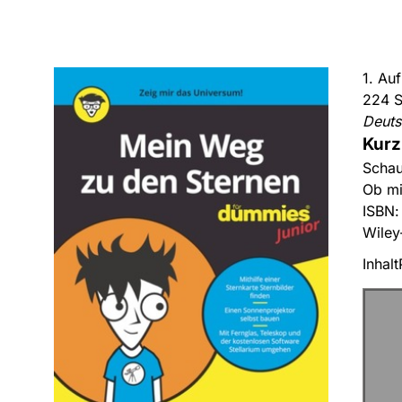
1. Au
224 S
Deut
Kurz
Schau
Ob mi
ISBN
Wiley
Inhalt