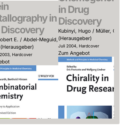
in
in Drug
D
allography in
Discovery
Ha
 Discovery
Ka
Kubinyi, Hugo / Müller, Gerhard
An
(Herausgeber)
obert E. / Abdel-Meguid,
Me
Juli 2004, Hardcover
. (Herausgeber)
(H
Zum Angebot
2003, Hardcover
Fe
ebot
Zu