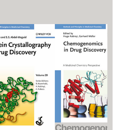
Chemogenomics
P