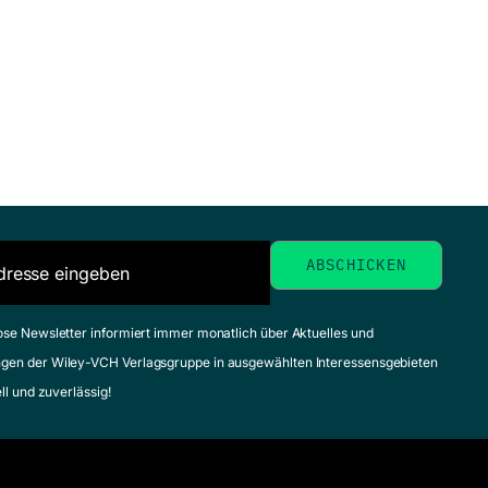
Chirality in Drug
P
Research
inatorial
a
Francotte, Eric R. / Lindner,
istry
Wolfgang (Herausgeber)
P
September 2006, Hardcover
, Willi / Hinzen,
S
Zum Angebot
 (Herausgeber)
06, Hardcover
La
ebot
Ré
ose Newsletter informiert immer monatlich über Aktuelles und
Ju
gen der Wiley-VCH Verlagsgruppe in ausgewählten Interessensgebieten
Zu
ell und zuverlässig!