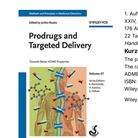
1. Au
XXIV,
176 A
22 Ta
Hand
Kurz
The p
The r
ADME
ISBN
Wiley
Wiley