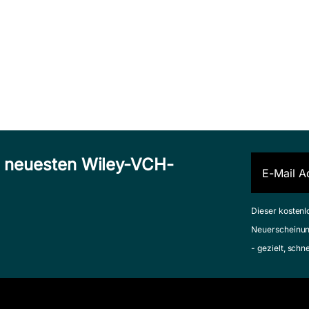
Medicinal
Combinatorial
Chemistry
Chemistry
Carloni, Paolo / Alber,
annwarth, Willi / Felder,
Frank (Herausgeber)
duard (Herausgeber)
Februar 2003, Hardcover
Comb
uli 2000, Hardcover
Zum Angebot
um Angebot
Chem
Bannwarth
n neuesten Wiley-VCH-
Berthold
Februar 20
Zum Ang
Dieser kostenl
Neuerscheinun
- gezielt, schn