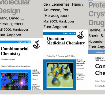
Molecular
Prote
de / Lennernäs, Hans /
Design
Artursson, Per
Cryst
(Herausgeber)
lark, David E.
Drug
Mai 2003, Hardcover
Herausgeber)
Zum Angebot
Babine, R
uli 2000, Hardcover
um Angebot
Sherin S
November 
Zum Ang
Quantum