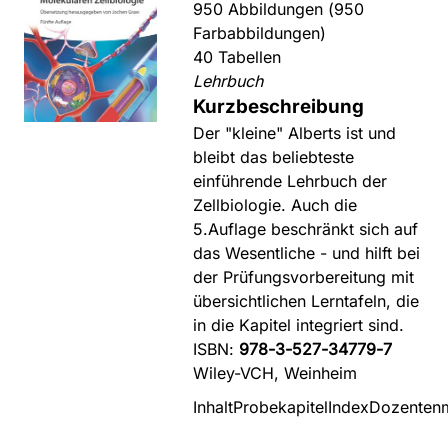
950 Abbildungen (950
Farbabbildungen)
40 Tabellen
Lehrbuch
Kurzbeschreibung
Der "kleine" Alberts ist und
bleibt das beliebteste
einführende Lehrbuch der
Zellbiologie. Auch die
5.Auflage beschränkt sich auf
das Wesentliche - und hilft bei
der Prüfungsvorbereitung mit
übersichtlichen Lerntafeln, die
in die Kapitel integriert sind.
ISBN:
978-3-527-34779-7
Wiley-VCH, Weinheim
Inhalt
Probekapitel
Index
Dozentenm