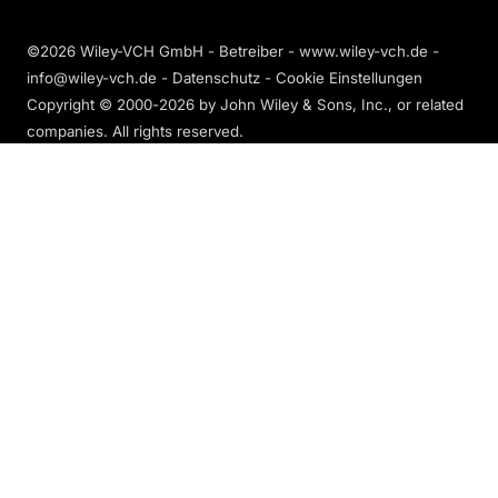
©2026 Wiley-VCH GmbH - Betreiber - www.wiley-vch.de -
info@wiley-vch.de -
Datenschutz
-
Cookie Einstellungen
Copyright © 2000-2026
by John Wiley & Sons, Inc., or related
companies. All rights reserved.