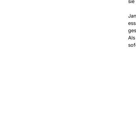
sie
Jan
ess
ges
Als
sof