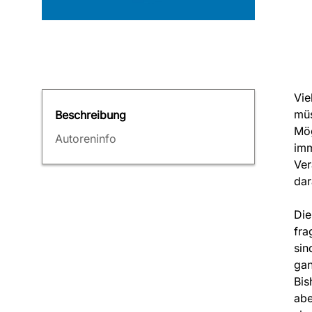
Vie
müs
Beschreibung
Mög
Autoreninfo
imm
Ver
dar
Die
fra
sin
gan
Bis
abe