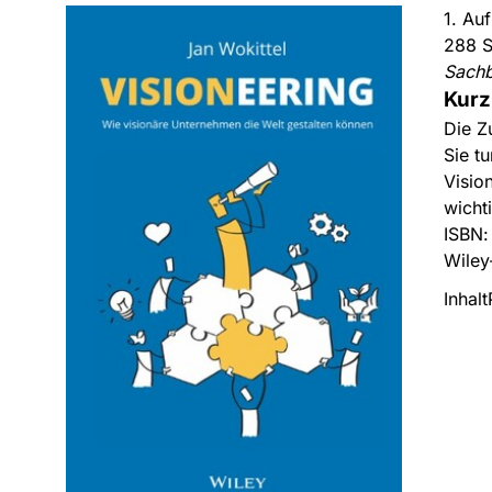
1. Au
288 S
Sach
Kurz
Die Z
Sie t
Visio
wicht
ISBN
Wiley
Inhalt