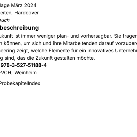
flage März 2024
eiten, Hardcover
buch
beschreibung
ukunft ist immer weniger plan- und vorhersagbar. Sie frage
un können, um sich und ihre Mitarbeitenden darauf vorzuber
neering zeigt, welche Elemente für ein innovatives Unterne
ig sind, das die Zukunft gestalten möchte.
:
978-3-527-51188-4
-VCH, Weinheim
Probekapitel
Index