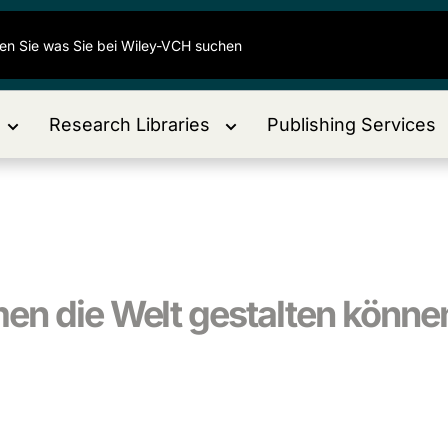
Research Libraries
Publishing Services
en die Welt gestalten könne