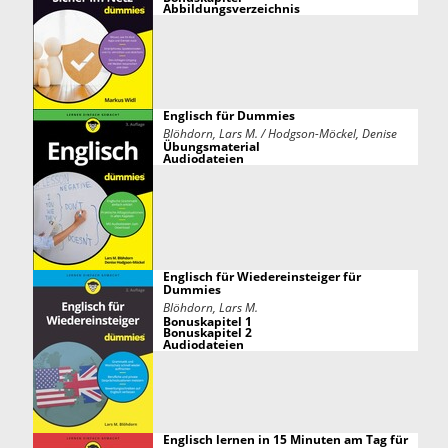
Abbildungsverzeichnis
Englisch für Dummies
Blöhdorn, Lars M. / Hodgson-Möckel, Denise
Übungsmaterial
Audiodateien
Englisch für Wiedereinsteiger für
Dummies
Blöhdorn, Lars M.
Bonuskapitel 1
Bonuskapitel 2
Audiodateien
Englisch lernen in 15 Minuten am Tag für