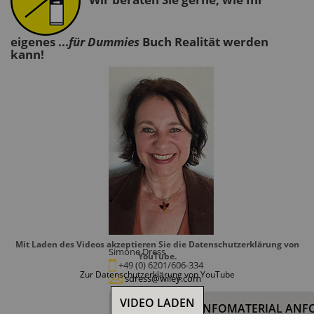
eigenes ...
für Dummies
Buch Realität werden
kann!
Mit Laden des Videos akzeptieren Sie die Datenschutzerklärung von
Simone Dress
YouTube.
+49 (0) 6201/606-334
Zur Datenschutzerklärung von YouTube
sdress@wiley.com
VIDEO LADEN
KOSTENLOSES INFOMATERIAL ANF