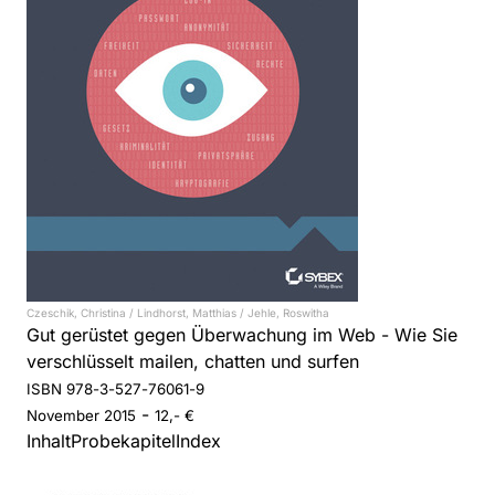
Czeschik, Christina / Lindhorst, Matthias / Jehle, Roswitha
Gut gerüstet gegen Überwachung im Web - Wie Sie
verschlüsselt mailen, chatten und surfen
ISBN 978-3-527-76061-9
-
November
2015
12,- €
Inhalt
Probekapitel
Index