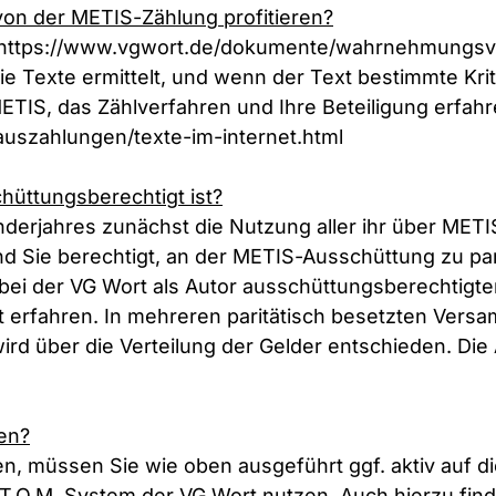
von der METIS-Zählung profitieren?
https://www.vgwort.de/dokumente/wahrnehmungsve
 Texte ermittelt, und wenn der Text bestimmte Kriter
ETIS, das Zählverfahren und Ihre Beteiligung erfahr
uszahlungen/texte-im-internet.html
hüttungsberechtigt ist?
enderjahres zunächst die Nutzung aller ihr über MET
Sie berechtigt, an der METIS-Ausschüttung zu parti
 bei der VG Wort als Autor ausschüttungsberechtigt
rt erfahren. In mehreren paritätisch besetzten Ver
wird über die Verteilung der Gelder entschieden. D
en?
, müssen Sie wie oben ausgeführt ggf. aktiv auf d
O.M. System der VG Wort nutzen. Auch hierzu find