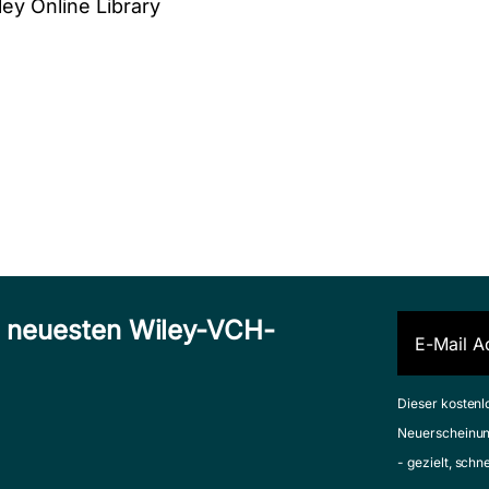
ley Online Library
n neuesten Wiley-VCH-
Dieser kostenl
Neuerscheinun
- gezielt, schn