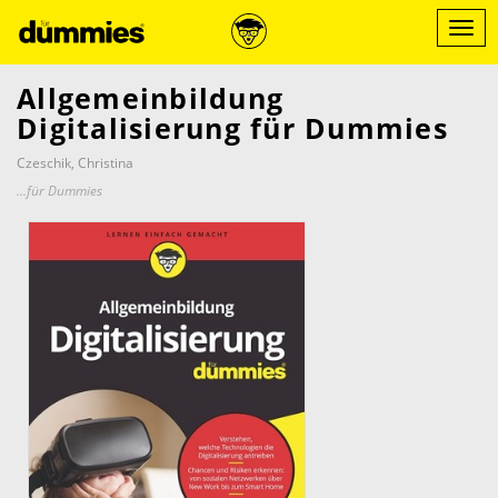
Direkt
zum
Menü
Inhalt
ein-/
Allgemeinbildung
Digitalisierung für Dummies
Czeschik, Christina
...für Dummies