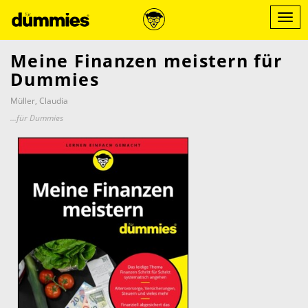
Direkt
zum
Menü
Inhalt
ein-/
Meine Finanzen meistern für
Dummies
Müller, Claudia
...für Dummies