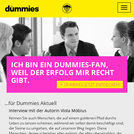
Direkt
zum
Menü
Inhalt
ein-/
ICH BIN EIN DUMMIES-FAN,
WEIL DER ERFOLG MIR RECHT
GIBT.
DUMMIES JETZT ENTDECKEN!
…für Dummies Aktuell
Interview mit der Autorin Viola Möbius
Kennen Sie auch Menschen, die auf einem goldenen Pfad durchs
Leben zu tanzen scheinen, während wir selbst damit beschäftigt sind,
die Steine zu umgehen, die auf unserem Weg liegen. Diese
Menschen, denen scheinbar alles gelingt, die alles überstrahlen, die