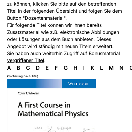
zu können, klicken Sie bitte auf den betreffenden
Titel in der folgenden Übersicht und folgen Sie dem
Button "Dozentenmaterial".
Für folgende Titel können wir Ihnen bereits
Zusatzmaterial wie z.B. elektronische Abbildungen
oder Lösungen aus dem Buch anbieten. Dieses
Angebot wird ständig mit neuen Titeln erweitert.
Sie haben auch weiterhin Zugriff auf Bonusmaterial
vergriffener Titel
.
A
B
C
D
E
F
G
H
I
K
L
M
N
(Sortierung nach Titel)