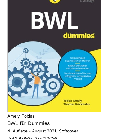
Amely, Tobias
BWL für Dummies
.
4. Auflage
- August 2021
Softcover
ISBN 978-3-527-71782-8