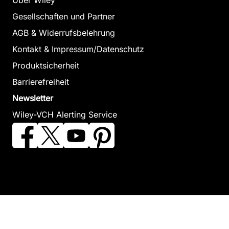
Über Wiley
Gesellschaften und Partner
AGB & Widerrufsbelehrung
Kontakt & Impressum/Datenschutz
Produktsicherheit
Barrierefreiheit
Newsletter
Wiley-VCH Alerting Service
©2026 Wiley-VCH GmbH - Betreiber - www.wiley-vch.de -
info@wiley-vch.de -
Datenschutz
-
Cookie Einstellungen
Copyright © 2000-2026
by John Wiley & Sons, Inc., or related