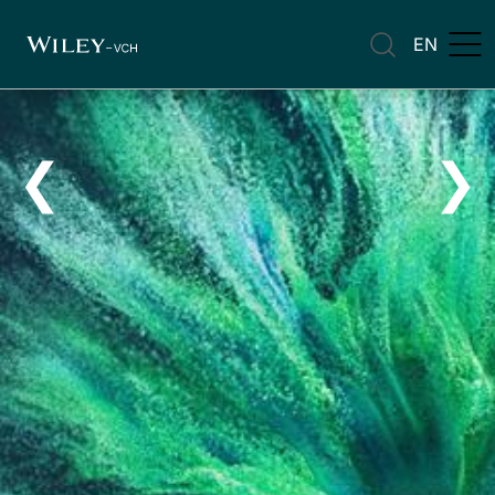
EN
❮
❯