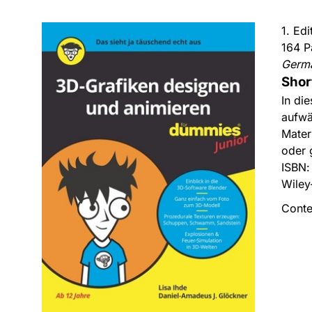
1. Ed
164 P
Germ
Shor
In di
aufwä
Mater
oder 
ISBN
Wiley
Conte