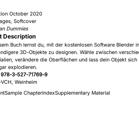
ition October 2020
ages, Softcover
an Dummies
t Description
esem Buch lernst du, mit der kostenlosen Software Blender 
ndigere 3D-Objekte zu designen. Wähle zwischen verschi
ialien, verändere die Oberflächen und lass dein Objekt sic
gar explodieren.
:
978-3-527-71769-9
-VCH, Weinheim
nt
Sample Chapter
Index
Supplementary Material