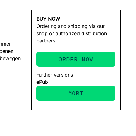
BUY NOW
Ordering and shipping via our
shop or authorized distribution
partners.
immer
edenen
h bewegen
ORDER NOW
Further versions
ePub
MOBI