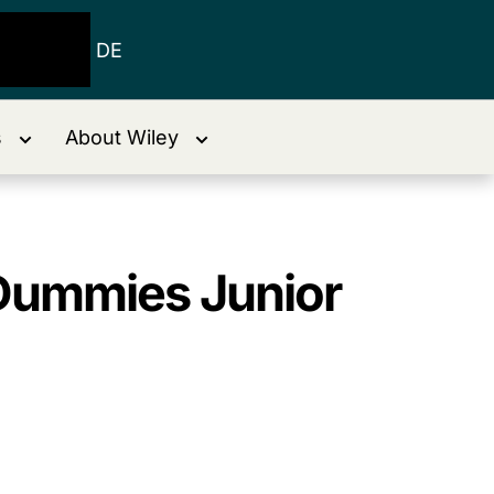
DE
s
About Wiley
 Dummies Junior