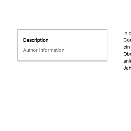
In 
Com
Description
ein
Author information
Obe
ani
Jah