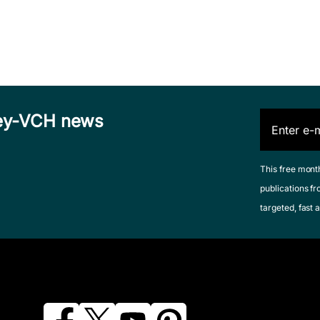
iley-VCH news
This free mont
publications fr
targeted, fast a