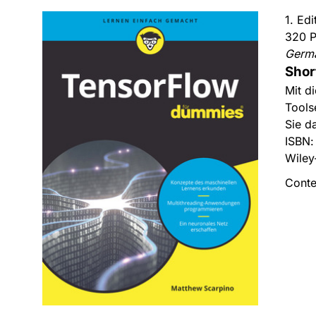
1. Ed
320 P
Germ
Shor
Mit d
Tools
Sie d
ISBN
Wiley
Conte