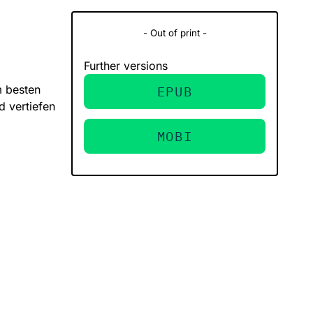
- Out of print -
Further versions
m besten
EPUB
d vertiefen
MOBI