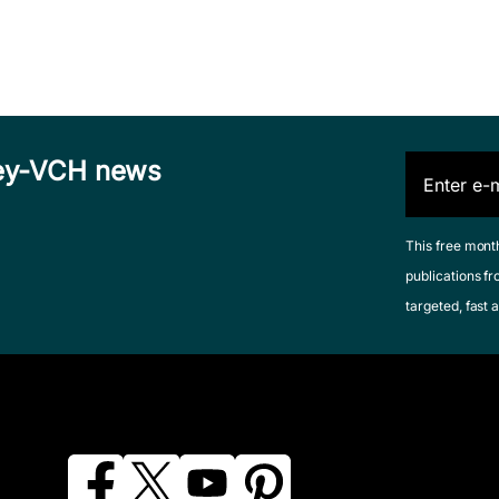
iley-VCH news
This free mont
publications fr
targeted, fast a