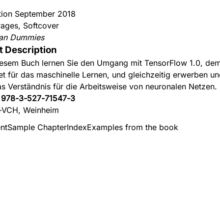
ition September 2018
ages, Softcover
an Dummies
t Description
iesem Buch lernen Sie den Umgang mit TensorFlow 1.0, de
et für das maschinelle Lernen, und gleichzeitig erwerben un
as Verständnis für die Arbeitsweise von neuronalen Netzen.
:
978-3-527-71547-3
-VCH, Weinheim
nt
Sample Chapter
Index
Examples from the book