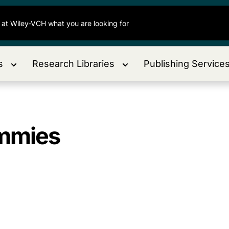
s
Research Libraries
Publishing Service
ummies