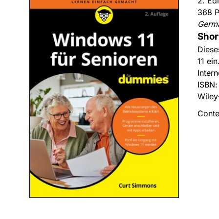
2. Ed
368 P
Germ
Shor
Diese
11 ei
Inter
ISBN
Wiley
Conte