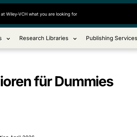
s
Research Libraries
Publishing Service
nioren für Dummies