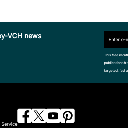
iley-VCH news
This free mont
publications fr
targeted, fast a
 Service