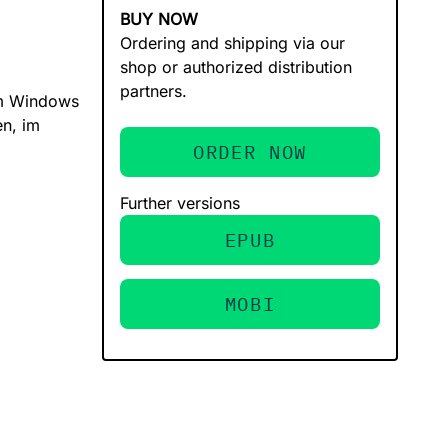
BUY NOW
Ordering and shipping via our
shop or authorized distribution
partners.
tem Windows
en, im
ORDER NOW
Further versions
EPUB
MOBI