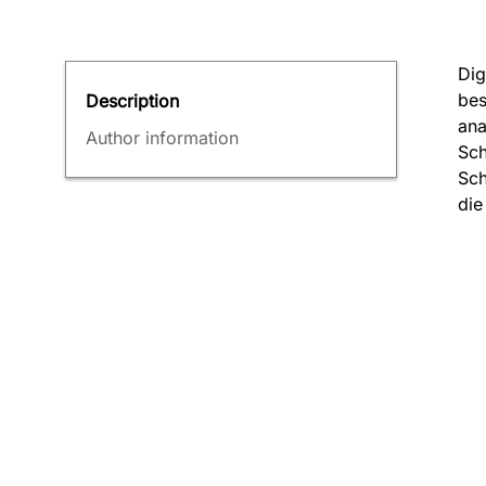
Dig
bes
Description
ana
Author information
Sch
Sch
die