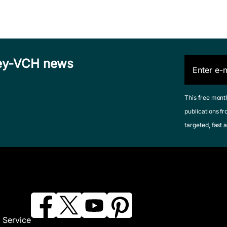
iley-VCH news
This free mont
publications fr
targeted, fast a
 Service