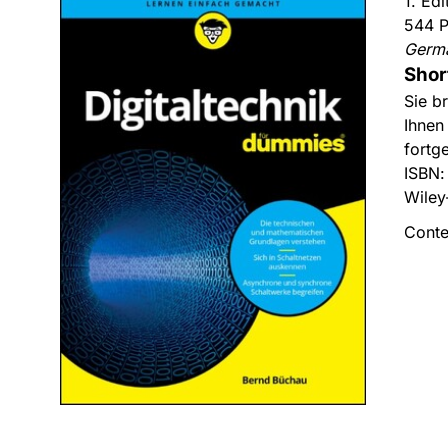
1. Ed
544 P
Germ
Shor
Sie b
Ihnen
fortge
ISBN
Wiley
Conte