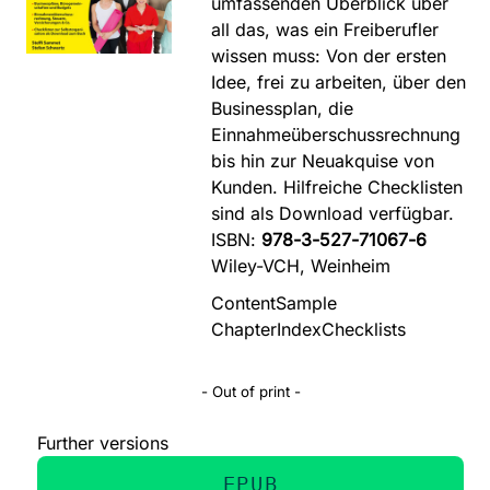
umfassenden Überblick über
all das, was ein Freiberufler
wissen muss: Von der ersten
Idee, frei zu arbeiten, über den
Businessplan, die
Einnahmeüberschussrechnung
bis hin zur Neuakquise von
Kunden. Hilfreiche Checklisten
sind als Download verfügbar.
ISBN:
978-3-527-71067-6
Wiley-VCH, Weinheim
Content
Sample
Chapter
Index
Checklists
- Out of print -
Further versions
EPUB