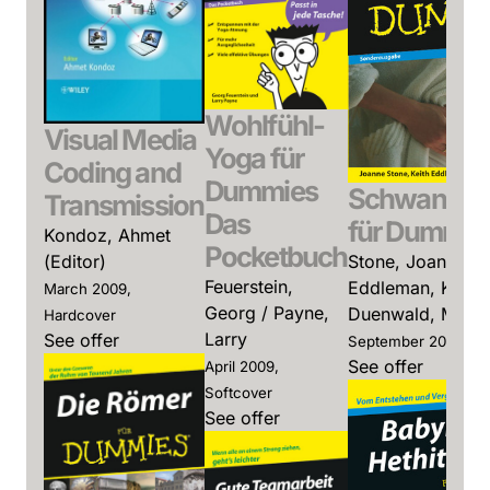
Wohlfühl-
Visual Media
Yoga für
Coding and
Dummies
Schwangers
Transmission
Das
für Dummie
Kondoz, Ahmet
Pocketbuch
Stone, Joanne /
(Editor)
Feuerstein,
Eddleman, Keith 
March 2009,
Georg / Payne,
Duenwald, Mary
Hardcover
Larry
See offer
September 2008, So
See offer
April 2009,
Softcover
See offer