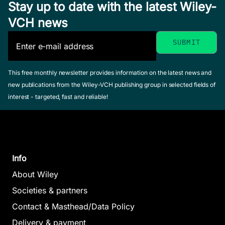
Stay up to date with the latest Wiley-
Power Yoga
VCH news
für Dummies
Swenson, Doug
August 2008,
Softcover
This free monthly newsletter provides information on the latest news and
Von der Ide
See offer
new publications from the Wiley-VCH publishing group in selected fields of
Produkt für
interest - targeted, fast and reliable!
Dummies
Balanced
Rapp, Alexander
Scorecard
November 2010, Sof
für
See offer
Dummies
Info
Das
About Wiley
Pocketbuch
Societies & partners
Entspannen
Griga, Michael /
Contact & Masthead/Data Policy
Krauleidis,
durch
Delivery & payment