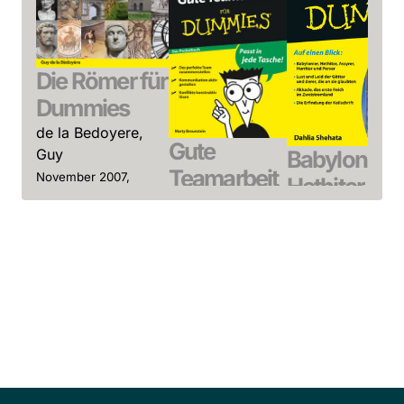
Die Römer für
Dummies
de la Bedoyere,
Gute
Guy
Babylonier,
Teamarbeit
November 2007,
Hethiter & C
Softcover
für
Dummies
See offer
Dummies
Shehata, Dahlia
Das
August 2015, Softco
Pocketbuch
See offer
Brounstein,
Marty
April 2009,
Softcover
See offer