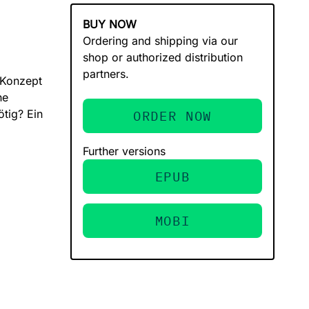
BUY NOW
Ordering and shipping via our
shop or authorized distribution
partners.
t-Konzept
he
tig? Ein
ORDER NOW
Further versions
EPUB
MOBI