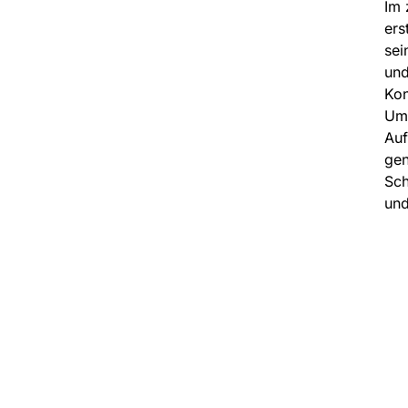
Im 
ers
sei
und
Kon
Ums
Auf
gen
Sch
und