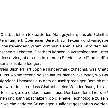
 Chatbot ist ein textbasiertes Dialogsystem, das als Schnit
tem fungiert. Über einen Bereich zur Textein- und -ausgabe 
interstehenden System kommunizieren. Dabei wird dem Nutz
schen zu chatten. Chatbots können in verschiedenen Unte
denservice, aber auch in internen Services wie IT oder HR
sonaleinsatz erledigen.
ihrem Buch erklärt Sophie Hundertmark zunächst, was Chatbo
d und wo sie technologisch aktuell stehen. Sie zeigt, wo Ch
olgreiche Usecases aus dem deutschsprachigen Bereich mit 
ei wird deutlich, dass Chatbots keine Wunderlösung für a
 Einsatz gut durchdacht sein muss. Der Leser lernt hier die
nen und kann abschätzen, ob die neue Technologie zu sei
r welche anderen Grundlagen zunächst geschaffen werden