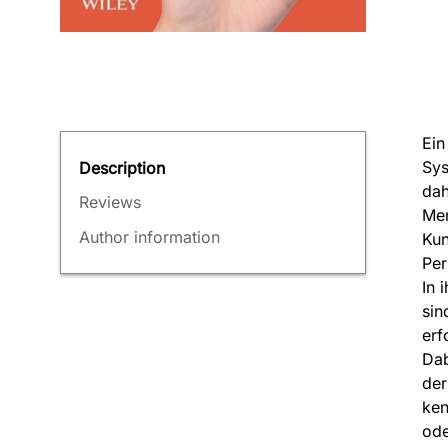
Ein
Sys
Description
dah
Reviews
Men
Author information
Kun
Per
In 
sin
erf
Dab
der
ken
ode