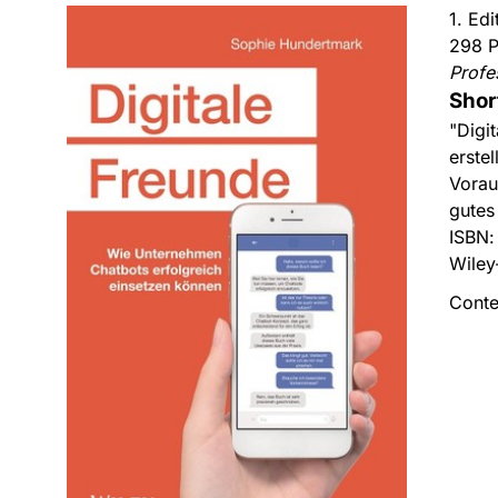
1. Ed
298 P
Profe
Shor
"Digi
erste
Vorau
gutes
ISBN
Wiley
Conte