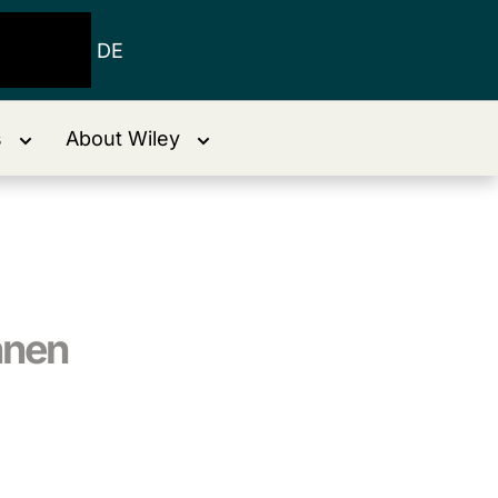
DE
s
About Wiley
nnen