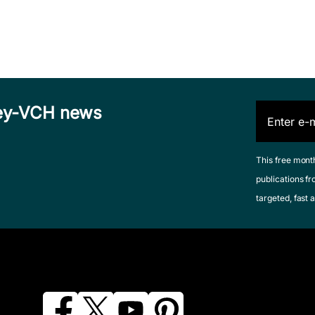
iley-VCH news
This free mont
publications fr
targeted, fast a