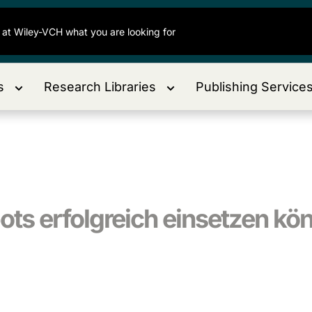
s
Research Libraries
Publishing Service
ts erfolgreich einsetzen kö