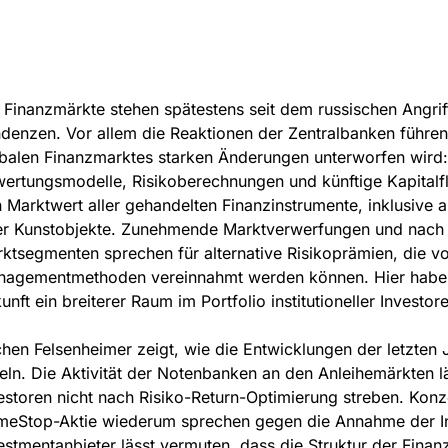
 Finanzmärkte stehen spätestens seit dem russischen Angriff
denzen. Vor allem die Reaktionen der Zentralbanken führen
balen Finanzmarktes starken Änderungen unterworfen wird: de
ertungsmodelle, Risikoberechnungen und künftige Kapitalflü
 Marktwert aller gehandelten Finanzinstrumente, inklusive
r Kunstobjekte. Zunehmende Marktverwerfungen und nach wie
ktsegmenten sprechen für alternative Risikoprämien, die vor
agementmethoden vereinnahmt werden können. Hier haben s
unft ein breiterer Raum im Portfolio institutioneller Investo
hen Felsenheimer zeigt, wie die Entwicklungen der letzten 
teln. Die Aktivität der Notenbanken an den Anleihemärkten 
estoren nicht nach Risiko-Return-Optimierung streben. Konze
eStop-Aktie wiederum sprechen gegen die Annahme der Inf
estmentanbieter lässt vermuten, dass die Struktur der Fina