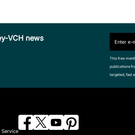
iley-VCH news
This free mont
publications fr
targeted, fast a
 Service