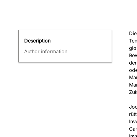
Die
Ten
Description
glo
Author information
Bew
den
ode
Mar
Man
Zuk
Joc
rüt
Inv
Gam
Inv