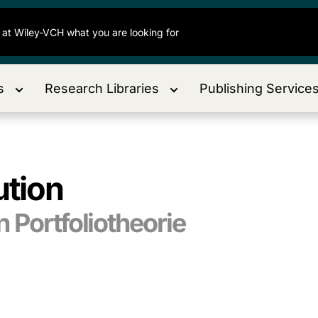
s
Research Libraries
Publishing Service
ution
 Portfoliotheorie