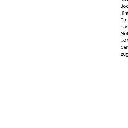
Joc
jün
Por
pas
Not
Das
der
zug