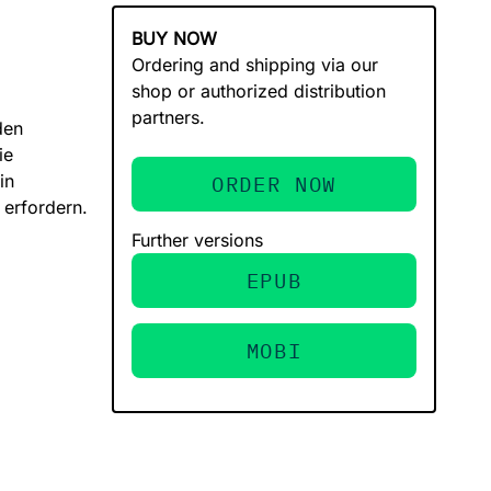
BUY NOW
Ordering and shipping via our
shop or authorized distribution
partners.
den
ie
in
ORDER NOW
 erfordern.
Further versions
EPUB
MOBI