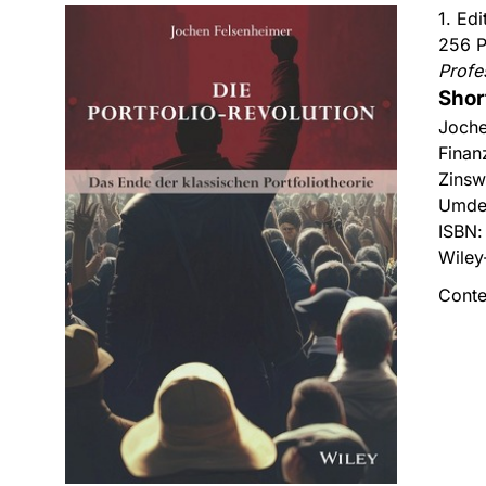
1. Ed
256 P
Profe
Shor
Joche
Finan
Zinsw
Umden
ISBN
Wiley
Conte