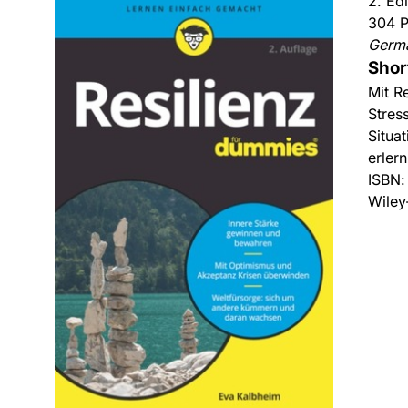
2. Ed
304 P
Germ
Shor
Mit R
Stres
Situa
erler
ISBN
Wiley