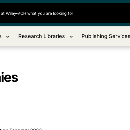
s
Research Libraries
Publishing Service
ies