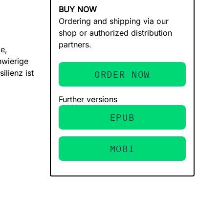
BUY NOW
Ordering and shipping via our
shop or authorized distribution
partners.
e,
hwierige
ilienz ist
ORDER NOW
Further versions
EPUB
MOBI