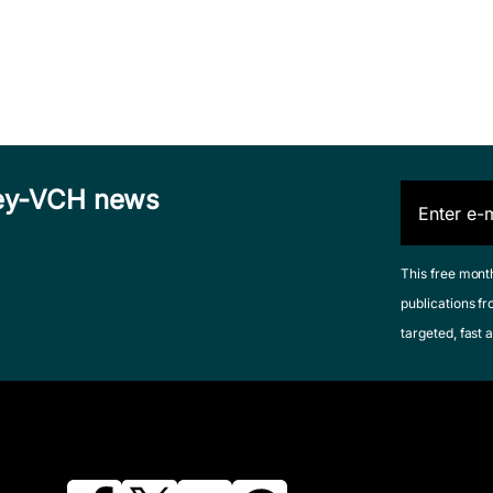
iley-VCH news
This free mont
publications fr
targeted, fast a